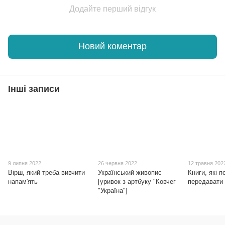
Додайте перший відгук
Новий коментар
Інші записи
9 липня 2022
26 червня 2022
12 травня 202
Вірш, який треба вивчити
Український живопис
Книги, які п
напам'ять
[уривок з артбуку "Ковчег
передавати 
"Україна"]