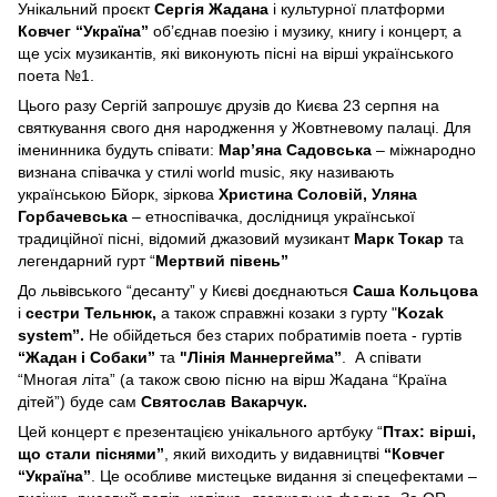
Унікальний проєкт
Сергія Жадана
і культурної платформи
Ковчег “Україна”
об’єднав поезію і музику, книгу і концерт, а
ще усіх музикантів, які виконують пісні на вірші українського
поета №1.
Цього разу Сергій запрошує друзів до Києва 23 серпня на
святкування свого дня народження у Жовтневому палаці. Для
іменинника будуть співати:
Мар’яна Садовська
– міжнародно
визнана співачка у стилі world music, яку називають
українською Бйорк, зіркова
Христина Соловій, Уляна
Горбачевська
– етноспівачка, дослідниця української
традиційної пісні, відомий джазовий музикант
Марк Токар
та
легендарний гурт “
Мертвий півень”
До львівського “десанту” у Києві доєднаються
Саша Кольцова
і
сестри Тельнюк,
а також справжні козаки з гурту "
Kozak
system”.
Не обійдеться без старих побратимів поета - гуртів
“Жадан і Собаки”
та
"Лінія Маннергейма”
. А співати
“Многая літа” (а також свою пісню на вірш Жадана “Країна
дітей”) буде сам
Святослав Вакарчук.
Цей концерт є презентацією унікального артбуку “
Птах: вірші,
що стали піснями”
, який виходить у видавництві
“Ковчег
“Україна”
. Це особливе мистецьке видання зі спецефектами –