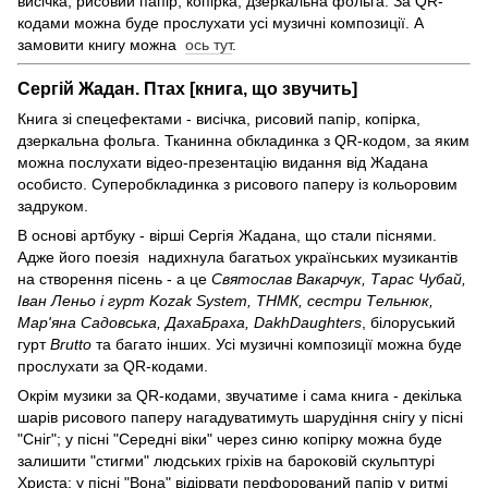
висічка, рисовий папір, копірка, дзеркальна фольга. За QR-
кодами можна буде прослухати усі музичні композиції. А
замовити книгу можна
ось тут
.
Сергій Жадан. Птах [книга, що звучить]
Книга зі спецефектами - висічка, рисовий папір, копірка,
дзеркальна фольга. Тканинна обкладинка з QR-кодом, за яким
можна послухати відео-презентацію видання від Жадана
особисто. Суперобкладинка з рисового паперу із кольоровим
задруком.
В основі артбуку - вірші Сергія Жадана, що стали піснями.
Адже його поезія надихнула багатьох українських музикантів
на створення пісень - а це
Святослав Вакарчук, Тарас Чубай,
Іван Леньо і гурт Kozak System, ТНМК, сестри Тельнюк,
Мар'яна Садовська, ДахаБраха, DakhDaughters
, білоруський
гурт
Bruttо
та багато інших. Усі музичні композиції можна буде
прослухати за QR-кодами.
Окрім музики за QR-кодами, звучатиме і сама книга - декілька
шарів рисового паперу нагадуватимуть шарудіння снігу у пісні
"Сніг"; у пісні "Середні віки" через синю копірку можна буде
залишити "стигми" людських гріхів на бароковій скульптурі
Христа; у пісні "Вона" відірвати перфорований папір у ритмі