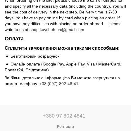
When ordering on the site, please choose the carrier Ukrposhta
and specify all the necessary data (including the country). You will
see the cost of delivery in the next step. Delivery time is 7-30
days. You have to pay online by card when placing an order. If
you have any difficulties with placing an order abroad — please
write to us at
shop.kovcheh.ua@gmail.com
Оплата
Сплатити замовлення можна такими способами:
● Безготівковий розрахунок.
● Онлайн оплата (Google Pay, Apple Pay, Visa / MasterCard,
Приват24, Єпідтримка)
За більш детальною інформацією Ви можете звернутися на
номер телефону:
+38 (097)-802-48-41
+380 97 802 4841
Контакти