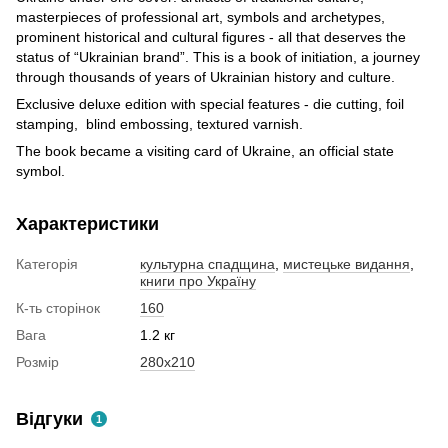
masterpieces of professional art, symbols and archetypes,
prominent historical and cultural figures - all that deserves the
status of “Ukrainian brand”. This is a book of initiation, a journey
through thousands of years of Ukrainian history and culture.
Exclusive deluxe edition with special features - die cutting, foil
stamping, blind embossing, textured varnish.
The book became a visiting card of Ukraine, an official state
symbol.
Характеристики
Категорія
культурна спадщина
,
мистецьке видання
,
книги про Україну
К-ть сторінок
160
Вага
1.2 кг
Розмір
280х210
Відгуки
1